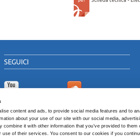
Scheda tecnica - Ele
SEGUICI
s
Canale Youtube
Area download cataloghi
di prodotto
ise content and ads, to provide social media features and to an
rmation about your use of our site with our social media, advertis
 combine it with other information that you’ve provided to them o
 ITALY
r use of their services. You consent to our cookies if you continu
venna 00375260395 - REA RA n. 87894